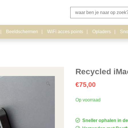
Search
for:
Beeldschermen
WiFi acces points
Opladers
Sno
Recycled iMa
€
75,00
🔍
Op voorraad
Sneller ophalen in de