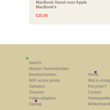
MacBook Stand voor Apple
MacBook’s
€
25,00
stand's
Muizen-Toetsenborden
Beeldschermen
Home
WiFi acces points
Wat is vint
Opladers
Recyclen?
Snoeren
Contact
Video-adapters
Voorwaarde
Opslag
Winkelmand