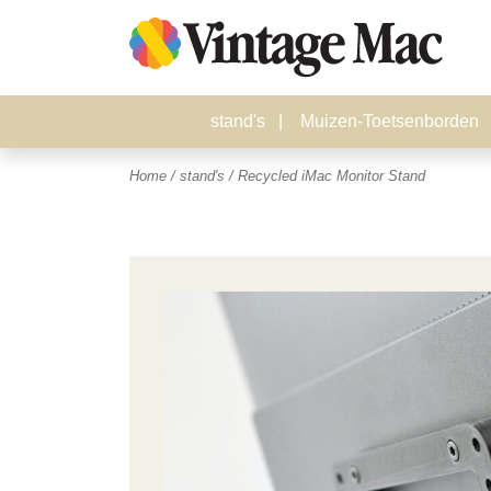
stand's
Muizen-Toetsenborden
Home
/
stand's
/ Recycled iMac Monitor Stand