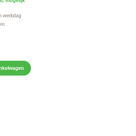
L mogelijk
n werkdag
en
inkelwagen