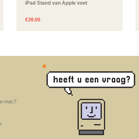
iPad Stand van Apple voet
€
39,00
age-mac?
n