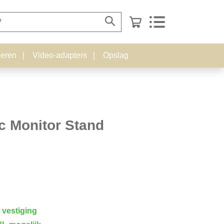
eren
Video-adapters
Opslag
c Monitor Stand
 vestiging