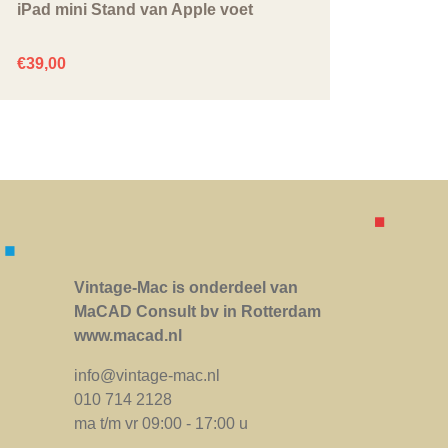
iPad mini Stand van Apple voet
€
39,00
Vintage-Mac is onderdeel van
MaCAD Consult bv in Rotterdam
www.macad.nl
info@vintage-mac.nl
010 714 2128
ma t/m vr 09:00 - 17:00 u