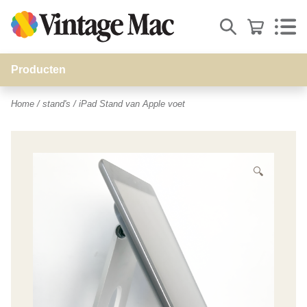
Producten
stand's
Home
/
stand's
/ iPad Stand van Apple voet
Muizen-Toetsenborden
Beeldschermen
WiFi acces points
🔍
Opladers
Snoeren
Video-adapters
Opslag