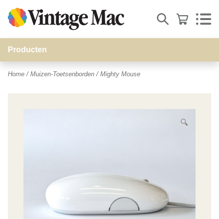
Producten
stand's
Home
/
Muizen-Toetsenborden
/ Mighty Mouse
Muizen-Toetsenborden
Beeldschermen
WiFi acces points
🔍
Opladers
Snoeren
Video-adapters
Opslag