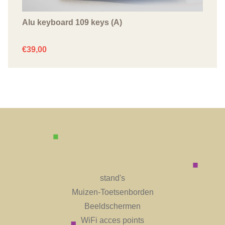
Alu keyboard 109 keys (A)
€
39,00
stand's
Muizen-Toetsenborden
Beeldschermen
WiFi acces points