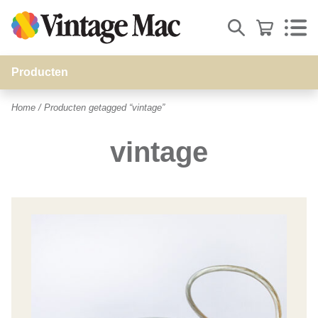
Producten
stand's
Home
/ Producten getagged “vintage”
Muizen-Toetsenborden
vintage
Beeldschermen
WiFi acces points
Opladers
Snoeren
Video-adapters
Opslag